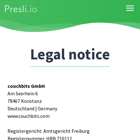
Legal notice
Angaben gemäß § 5 TMG
Presli.io ist ein Produkt der Firma couchbits GmbH
couchbits GmbH
Am Seerhein 6
78467 Konstanz
Deutschland | Germany
www.couchbits.com
Registergericht: Amtsgericht Freiburg
Registernummer: HRB 710112