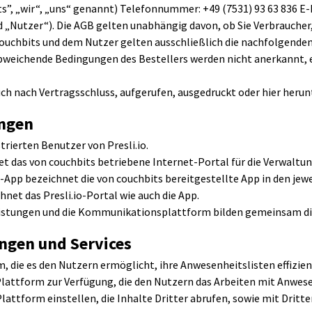
ts”, „wir“, „uns“ genannt) Telefonnummer: +49 (7531) 93 63 836 E
d „Nutzer“). Die AGB gelten unabhängig davon, ob Sie Verbrauche
ouchbits und dem Nutzer gelten ausschließlich die nachfolgenden
bweichende Bedingungen des Bestellers werden nicht anerkannt, e
uch nach Vertragsschluss, aufgerufen, ausgedruckt oder hier heru
ngen
trierten Benutzer von Presli.io.
net das von couchbits betriebene Internet-Portal für die Verwaltu
o”-App bezeichnet die von couchbits bereitgestellte App in den jew
hnet das Presli.io-Portal wie auch die App.
istungen und die Kommunikationsplattform bilden gemeinsam die Se
ngen und Services
m, die es den Nutzern ermöglicht, ihre Anwesenheitslisten effizien
lattform zur Verfügung, die den Nutzern das Arbeiten mit Anwese
Plattform einstellen, die Inhalte Dritter abrufen, sowie mit Dri