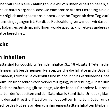
ben wir Ihnen alle Zahlungen, die wir von Ihnen erhalten haben, e
sich daraus ergeben, dass Sie eine andere Art der Lieferung als d
verzüglich und spätestens binnen vierzehn Tagen ab dem Tag zurü
i uns eingegangen ist. Für diese Rückzahlung verwenden wir dassel
 haben, es sei denn, mit Ihnen wurde ausdrücklich etwas anderes v
lte berechnet.
icht
 Inhalten
lte sind für couchbits fremde Inhalte i.S.v. § 8 Absatz 1 Telemedi
 demgemäß bei derjenigen Person, welche die Inhalte in die Datenb
chladen, räumen Sie couchbits und mit couchbits verbundene Unt
äumlich unbeschränkten Vervielfältigung, Verbreitung, Ausstellu
echtseinräumung gilt solange, wie der Inhalt für andere Nutzer z
nhalten der Webseiten und der Datenbank. Sämtliche Urheber-, Ma
 den auf Presli.io-Plattform eingestellten Inhalten, Daten und
Rechte des Nutzers an den von ihm eingestellten Inhalten bleiben 