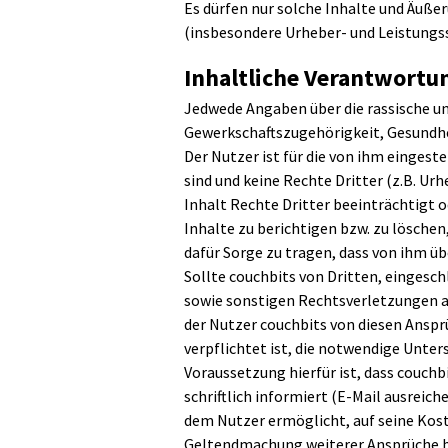
Es dürfen nur solche Inhalte und Äuße
(insbesondere Urheber- und Leistungss
Inhaltliche Verantwortu
Jedwede Angaben über die rassische un
Gewerkschaftszugehörigkeit, Gesundhe
Der Nutzer ist für die von ihm eingeste
sind und keine Rechte Dritter (z.B. Urh
Inhalt Rechte Dritter beeinträchtigt o
Inhalte zu berichtigen bzw. zu lösche
dafür Sorge zu tragen, dass von ihm ü
Sollte couchbits von Dritten, eingesc
sowie sonstigen Rechtsverletzungen 
der Nutzer couchbits von diesen Ansprü
verpflichtet ist, die notwendige Unte
Voraussetzung hierfür ist, dass couc
schriftlich informiert (E-Mail ausrei
dem Nutzer ermöglicht, auf seine Kost
Geltendmachung weiterer Ansprüche bl