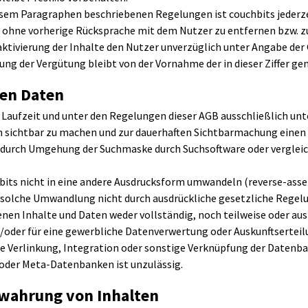
iesem Paragraphen beschriebenen Regelungen ist couchbits jederzei
 ohne vorherige Rücksprache mit dem Nutzer zu entfernen bzw. zu 
tivierung der Inhalte den Nutzer unverzüglich unter Angabe der 
lung der Vergütung bleibt von der Vornahme der in dieser Ziffer
en Daten
 Laufzeit und unter den Regelungen dieser AGB ausschließlich un
m sichtbar zu machen und zur dauerhaften Sichtbarmachung einen A
, durch Umgehung der Suchmaske durch Suchsoftware oder vergle
hbits nicht in eine andere Ausdrucksform umwandeln (reverse-asse
e solche Umwandlung nicht durch ausdrückliche gesetzliche Regel
nen Inhalte und Daten weder vollständig, noch teilweise oder au
oder für eine gewerbliche Datenverwertung oder Auskunftserteilu
e Verlinkung, Integration oder sonstige Verknüpfung der Datenba
der Meta-Datenbanken ist unzulässig.
wahrung von Inhalten