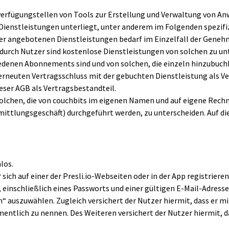
verfügungstellen von Tools zur Erstellung und Verwaltung von An
ienstleistungen unterliegt, unter anderem im Folgenden spezifi
r angebotenen Dienstleistungen bedarf im Einzelfall der Genehm
durch Nutzer sind kostenlose Dienstleistungen von solchen zu unte
denen Abonnements sind und von solchen, die einzeln hinzubuchba
rneuten Vertragsschluss mit der gebuchten Dienstleistung als V
eser AGB als Vertragsbestandteil.
 solchen, die von couchbits im eigenen Namen und auf eigene Rec
tlungsgeschäft) durchgeführt werden, zu unterscheiden. Auf die 
los.
ich auf einer der Presli.io-Webseiten oder in der App registriere
einschließlich eines Passworts und einer gültigen E-Mail-Adresse
n“ auszuwählen. Zugleich versichert der Nutzer hiermit, dass er m
amentlich zu nennen. Des Weiteren versichert der Nutzer hiermit, 