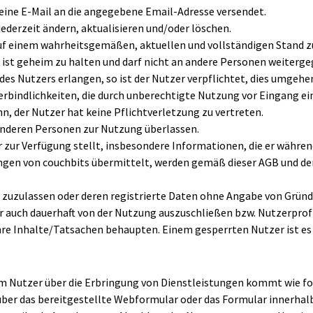
 eine E-Mail an die angegebene Email-Adresse versendet.
ederzeit ändern, aktualisieren und/oder löschen.
uf einem wahrheitsgemäßen, aktuellen und vollständigen Stand z
t ist geheim zu halten und darf nicht an andere Personen weiterg
s Nutzers erlangen, so ist der Nutzer verpflichtet, dies umgehe
erbindlichkeiten, die durch unberechtigte Nutzung vor Eingang e
nn, der Nutzer hat keine Pflichtverletzung zu vertreten.
anderen Personen zur Nutzung überlassen.
r zur Verfügung stellt, insbesondere Informationen, die er währe
ngen von couchbits übermittelt, werden gemäß dieser AGB und de
t zuzulassen oder deren registrierte Daten ohne Angabe von Gründ
er auch dauerhaft von der Nutzung auszuschließen bzw. Nutzerprofi
hre Inhalte/Tatsachen behaupten. Einem gesperrten Nutzer ist es u
em Nutzer über die Erbringung von Dienstleistungen kommt wie fo
 über das bereitgestellte Webformular oder das Formular innerhalb