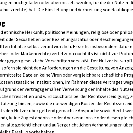
rungen hochgeladen oder übermittelt werden, für die der Nutzer d
chutzrechte) hat. Die Einstellung und Verbreitung von Raubkopie
ng
d ethnische Herkunft, politische Meinungen, religiöse oder phil
it oder Sexualleben oder Beziehungsstatus oder Bescheinigungen 
llten Inhalte selbst verantwortlich. Er steht insbesondere dafür ei
eber- oder Markenrechte) verletzen. couchbits ist nicht zur Prüfun
der gegen gesetzliche Vorschriften verstößt. Der Nutzer ist verpfl
n, sofern sie nicht den Anforderungen an die Gestaltung von Anzei
bermittelte Dateien keine Viren oder vergleichbare schädliche P
hlossen staatliche Institutionen, im Rahmen dieses Vertrages weg
aufgrund der vertragsgemäßen Verwendung der Inhalte des Nutze
chen freistellen und wird couchbits bei der Rechtsverteidigung, z
rstützung bieten, sowie die notwendigen Kosten der Rechtsvertei
hbits den Nutzer über geltend gemachte Ansprüche sowie Rechtsv
chend), keine Zugeständnisse oder Anerkenntnisse oder diesen gl
en alle gerichtlichen und außergerichtlichen Verhandlungen über 
eibt Presli.io vorbehalten.