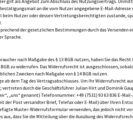
zer gilt als Angebot zum Abschluss des Nutzungsvertrags. Unmitt
e Bestätigungsmail an die vom Nutzer angegebene E-Mail-Adress
 beim Nutzer oder dessen Vertretungsberechtigten zustande, spä
.
sprechend der gesetzlichen Bestimmungen durch das Versenden ei
er Sprache.
Verbraucher nach Maßgabe des § 13 BGB nutzen, haben Sie das Rech
BGB zu widerrufen. Das Widerrufsrecht ist ausgeschlossen, sobald S
blichen Zwecken nach Maßgabe von § 14 BGB nutzen.
age ab dem Tag des Vertragsabschlusses. Um Ihr Widerrufsrecht au
 vertreten durch die Geschäftsführer Julian Hirt und Dominik Ga
 „wir“, „uns“ genannt) Telefonnummer: +49 (7531) 93 63 836 E-Mail
mit der Post versandter Brief, Telefax oder E-Mail) über Ihren Ents
gefügte
Muster-Widerrufsformular
verwenden, das jedoch nicht vor
s aus, dass Sie die Mitteilung über die Ausübung des Widerrufsrech