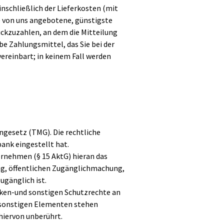
inschließlich der Lieferkosten (mit
ie von uns angebotene, günstigste
ckzuzahlen, an dem die Mitteilung
be Zahlungsmittel, das Sie bei der
ereinbart; in keinem Fall werden
engesetz (TMG). Die rechtliche
ank eingestellt hat.
ernehmen (§ 15 AktG) hieran das
ng, öffentlichen Zugänglichmachung,
ugänglich ist.
rken-und sonstigen Schutzrechte an
 sonstigen Elementen stehen
hiervon unberührt.